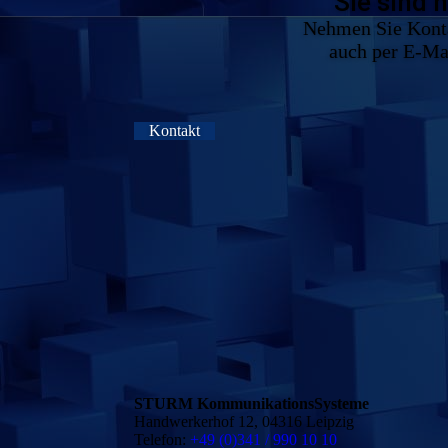
Sie sind 
Nehmen Sie Kontak
auch per E-Mai
Kontakt
STURM KommunikationsSysteme
Handwerkerhof 12, 04316 Leipzig
Telefon:
+49 (0)341 / 990 10 10