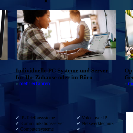
Individuelle PC Systeme und Server
Op
für Ihr Zuhause oder im Büro
Ge
»
mehr erfahren
»
me
✔
IP-Telefonsysteme
✔
Voice over IP
✔
Kommunikationsserver
✔
Netzwerktechnik
✔
Computersysteme
✔