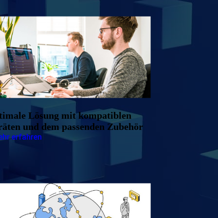
timale Lösung mit kompatiblen
räten und dem passenden Zubehör
hr erfahren