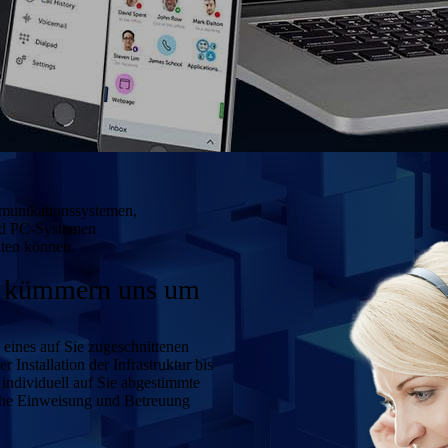
mmunikationssystemen,
und PC-Systemen
iten können.
r küm­mern uns um
eines auf Sie zugeschnittenen
 Installation der Infrastruktur bis
individuell auf Sie abgestimmte
che Einweisung und Betreuung