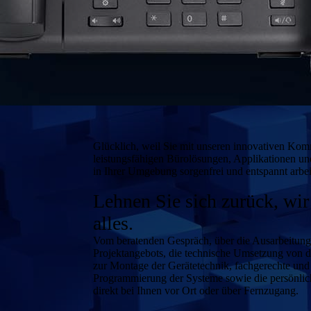
Glücklich, weil Sie mit unseren innovativen Ko
leistungsfähigen Büro­lösungen, Applikationen 
in Ihrer Umgebung sorgenfrei und entspannt arbe
Lehnen Sie sich zurück, wi
alles.
Vom beratenden Gespräch, über die Ausarbeitung 
Projektangebots, die technische Umsetzung von der
zur Montage der Gerätetechnik, fachgerechte und 
Programmierung der Systeme sowie die persönli
direkt bei Ihnen vor Ort oder über Fernzugang.