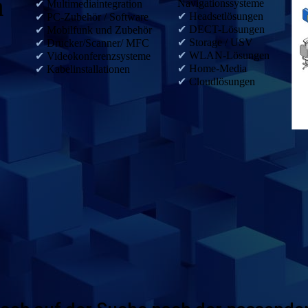
m
Navigationssysteme
✔
Multimediaintegration
✔
Headsetlösungen
✔
PC-Zubehör / Software
✔
DECT-Lösungen
✔
Mobilfunk und Zubehör
✔
Storage / USV
✔
Drucker/Scanner/ MFC
✔
WLAN-Lösungen
✔
Videokonferenzsysteme
✔
Home-Media
✔
Kabelinstallationen
✔
Cloudlösungen