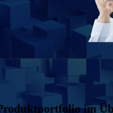
rodukt­portfolio im Ü