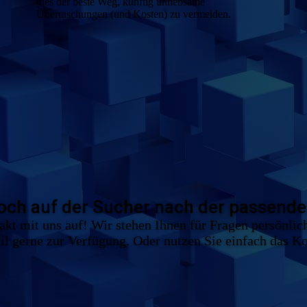
dies der beste Weg, künftig unliebsame
Überraschungen (und Kosten) zu vermeiden.
noch auf der Sucher nach der passend
t mit uns auf! Wir stehen Ihnen für Fragen persönlich
l gerne zur Verfügung. Oder nutzen Sie einfach das K