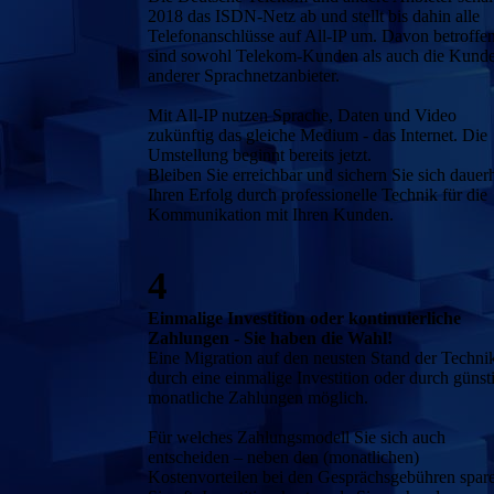
2018 das ISDN-Netz ab und stellt bis dahin alle
Telefonanschlüsse auf All-IP um. Davon betroffe
sind sowohl Telekom-Kunden als auch die Kund
anderer Sprachnetzanbieter.
Mit All-IP nutzen Sprache, Daten und Video
zukünftig das gleiche Medium - das Internet. Die
Umstellung beginnt bereits jetzt.
Bleiben Sie erreichbar und sichern Sie sich dauer
Ihren Erfolg durch professionelle Technik für die
Kommunikation mit Ihren Kunden.
4
Einmalige Investition oder kontinuierliche
Zahlungen - Sie haben die Wahl!
Eine Migration auf den neusten Stand der Technik
durch eine einmalige Investition oder durch günst
monatliche Zahlungen möglich.
Für welches Zahlungsmodell Sie sich auch
entscheiden – neben den (monatlichen)
Kostenvorteilen bei den Gesprächsgebühren spar