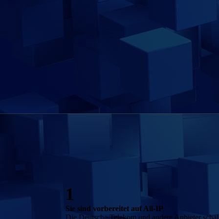
1
Sie sind vorbereitet auf All-IP
Die Deutsche Telekom und andere Anbieter schal