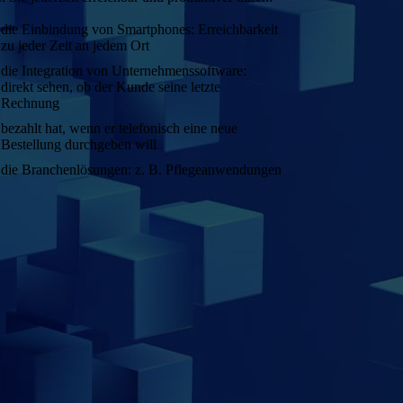
die Einbindung von Smartphones: Erreichbarkeit
zu jeder Zeit an jedem Ort
die Integration von Unternehmenssoftware:
direkt sehen, ob der Kunde seine letzte
Rechnung
bezahlt hat, wenn er telefonisch eine neue
Bestellung durchgeben will
die Branchenlösungen: z. B. Pflegeanwendungen