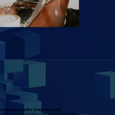
fach professioneller kommunizieren
n Sie jederzeit erreichbar und produktiver durch: