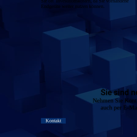
Sie oft Investitionskosten, da Sie vorhandene
Endgeräte weiter nutzen können.
Sie sind 
Nehmen Sie Kontak
auch per E-Mai
Kontakt