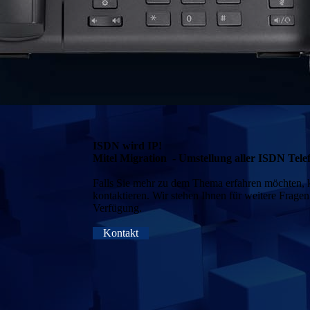
ISDN wird IP!
Mitel Migration - Umstellung aller ISDN Telef
Falls Sie mehr zu dem Thema erfahren möchten, 
kontaktieren. Wir stehen Ihnen für weitere Fragen
Verfügung.
Kontakt