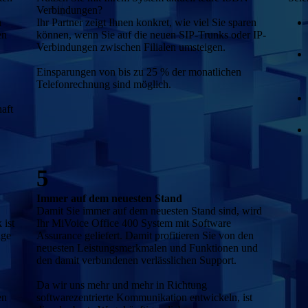
Verbindungen?
n
Ihr Partner zeigt Ihnen konkret, wie viel Sie sparen
en
können, wenn Sie auf die neuen SIP-Trunks oder IP-
Verbindungen zwischen Filialen umsteigen.
Einsparungen von bis zu 25 % der monatlichen
Telefonrechnung sind möglich.
haft
5
Immer auf dem neuesten Stand
Damit Sie immer auf dem neuesten Stand sind, wird
 ist
Ihr MiVoice Office 400 System mit Software
ige
Assurance geliefert. Damit profitieren Sie von den
neuesten Leistungsmerkmalen und Funktionen und
den damit verbundenen verlässlichen Support.
Da wir uns mehr und mehr in Richtung
en
softwarezentrierte Kommunikation entwickeln, ist