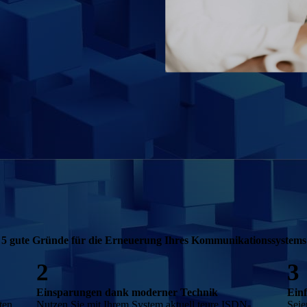
5 gute Gründe für die Erneuerung Ihres Kommunikationssystems
2
3
Einsparungen dank moderner Technik
Ein
ten
Nutzen Sie mit Ihrem System aktuell teure ISDN-
Seie