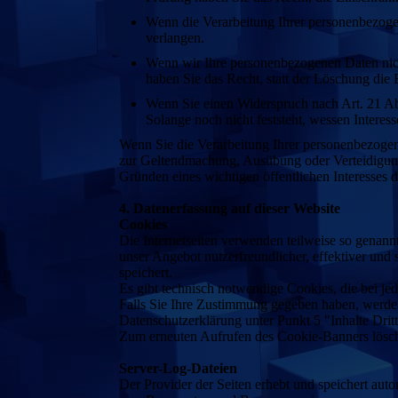
Wenn die Verarbeitung Ihrer personenbezoge
verlangen.
Wenn wir Ihre personenbezogenen Daten nic
haben Sie das Recht, statt der Löschung die
Wenn Sie einen Widerspruch nach Art. 21 
Solange noch nicht feststeht, wessen Intere
Wenn Sie die Verarbeitung Ihrer personenbezogen
zur Geltendmachung, Ausübung oder Verteidigung 
Gründen eines wichtigen öffentlichen Interesses 
4. Datenerfassung auf dieser Website
Cookies
Die Internetseiten verwenden teilweise so genan
unser Angebot nutzerfreundlicher, effektiver und
speichert.
Es gibt technisch notwendige Cookies, die bei je
Falls Sie Ihre Zustimmung gegeben haben, werden 
Datenschutzerklärung unter Punkt 5 "Inhalte Dritt
Zum erneuten Aufrufen des Cookie-Banners lösch
Server-Log-Dateien
Der Provider der Seiten erhebt und speichert aut