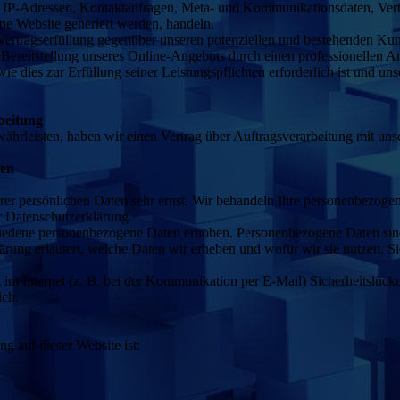
 um IP-Adressen, Kontaktanfragen, Meta- und Kommunikationsdaten, Ve
ine Website generiert werden, handeln.
Vertragserfüllung gegenüber unseren potenziellen und bestehenden Ku
en Bereitstellung unseres Online-Angebots durch einen professionellen A
wie dies zur Erfüllung seiner Leistungspflichten erforderlich ist und 
beitung
hrleisten, haben wir einen Vertrag über Auftragsverarbeitung mit uns
nen
rer persönlichen Daten sehr ernst. Wir behandeln Ihre personenbezoge
r Datenschutzerklärung.
edene personenbezogene Daten erhoben. Personenbezogene Daten sind D
rung erläutert, welche Daten wir erheben und wofür wir sie nutzen. S
 im Internet (z. B. bei der Kommunikation per E-Mail) Sicherheitslück
ich.
ng auf dieser Website ist: