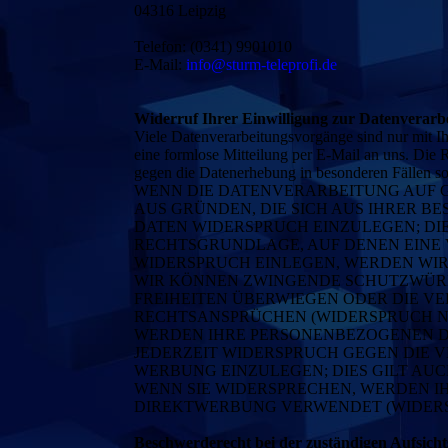
04316 Leipzig
Telefon: (0341) 9901010
E-Mail:
info@sturm-teleprofi.de
Widerruf Ihrer Einwilligung zur Datenverarb
Viele Datenverarbeitungsvorgänge sind nur mit Ihr
eine formlose Mitteilung per E-Mail an uns. Die 
gegen die Datenerhebung in besonderen Fällen
WENN DIE DATENVERARBEITUNG AUF GRU
AUS GRÜNDEN, DIE SICH AUS IHRER 
DATEN WIDERSPRUCH EINZULEGEN; DIES
RECHTSGRUNDLAGE, AUF DENEN EINE 
WIDERSPRUCH EINLEGEN, WERDEN WIR
WIR KÖNNEN ZWINGENDE SCHUTZWÜRDI
FREIHEITEN ÜBERWIEGEN ODER DIE 
RECHTSANSPRÜCHEN (WIDERSPRUCH NAC
WERDEN IHRE PERSONENBEZOGENEN DA
JEDERZEIT WIDERSPRUCH GEGEN DIE
WERBUNG EINZULEGEN; DIES GILT AUC
WENN SIE WIDERSPRECHEN, WERDEN 
DIREKTWERBUNG VERWENDET (WIDERSPR
Beschwerderecht bei der zuständigen Aufsich