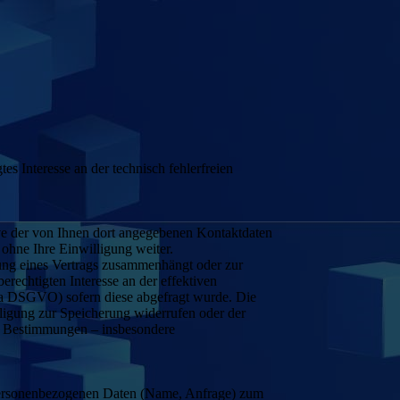
es Interesse an der technisch fehlerfreien
e der von Ihnen dort angegebenen Kontaktdaten
ohne Ihre Einwilligung weiter.
lung eines Vertrags zusammenhängt oder zur
erechtigten Interesse an der effektiven
t. a DSGVO) sofern diese abgefragt wurde. Die
ligung zur Speicherung widerrufen oder der
he Bestimmungen – insbesondere
n personenbezogenen Daten (Name, Anfrage) zum