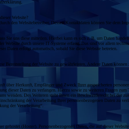
utzerklärung.
 dieser Website?
t durch den Websitebetreiber. Dessen Kontaktdaten können Sie dem Im
s Sie uns diese mitteilen. Hierbei kann es sich z. B. um Daten handeln
 Website durch unsere IT-Systeme erfasst. Das sind vor allem technisc
eser Daten erfolgt automatisch, sobald Sie diese Website betreten.
reie Bereitstellung der Website zu gewährleisten. Andere Daten können
kunft über Herkunft, Empfänger und Zweck Ihrer gespeicherten persone
ung dieser Daten zu verlangen. Hierzu sowie zu weiteren Fragen zum 
uns wenden. Des Weiteren steht Ihnen ein Beschwerderecht bei der z
inschränkung der Verarbeitung Ihrer personenbezogenen Daten zu verl
kung der Verarbeitung“.
ter gehostet (Hoster). Personenbezogenen Daten, die auf dieser Websit