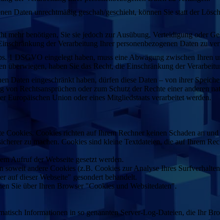
nen Daten unrechtmäßig geschah/geschieht, können Sie statt der Lösc
ht mehr benötigen, Sie sie jedoch zur Ausübung, Verteidigung oder 
 Einschränkung der Verarbeitung Ihrer personenbezogenen Daten zu ver
Abs. 1 DSGVO eingelegt haben, muss eine Abwägung zwischen Ihren u
ssen überwiegen, haben Sie das Recht, die Einschränkung der Verarbei
en Daten eingeschränkt haben, dürfen diese Daten – von ihrer Speiche
von Rechtsansprüchen oder zum Schutz der Rechte einer anderen natür
der Europäischen Union oder eines Mitgliedstaats verarbeitet werden.
nte Cookies. Cookies richten auf Ihrem Rechner keinen Schaden an und 
 sicherer zu machen. Cookies sind kleine Textdateien, die auf Ihrem R
dem Aufruf der Webseite gesetzt werden.
soweit andere Cookies (z.B. Cookies zur Analyse Ihres Surfverhaltens
er auf dieser Webseite" gesondert behandelt.
en Sie über Ihren Browser "Cookies und Websitedaten".
omatisch Informationen in so genannten Server-Log-Dateien, die Ihr Bro