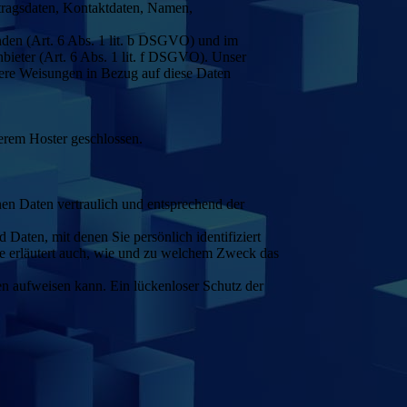
rtragsdaten, Kontaktdaten, Namen,
nden (Art. 6 Abs. 1 lit. b DSGVO) und im
nbieter (Art. 6 Abs. 1 lit. f DSGVO). Unser
unsere Weisungen in Bezug auf diese Daten
erem Hoster geschlossen.
nen Daten vertraulich und entsprechend der
aten, mit denen Sie persönlich identifiziert
ie erläutert auch, wie und zu welchem Zweck das
en aufweisen kann. Ein lückenloser Schutz der