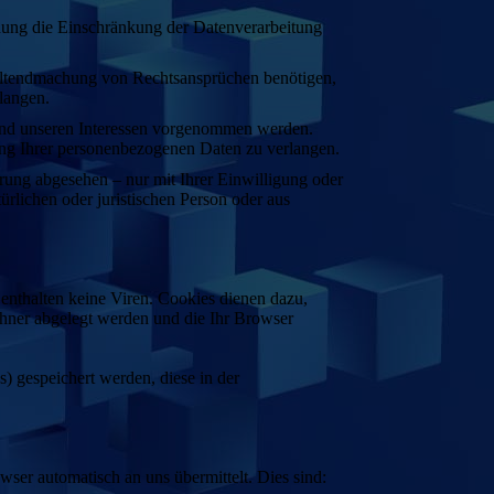
hung die Einschränkung der Datenverarbeitung
Geltendmachung von Rechtsansprüchen benötigen,
langen.
nd unseren Interessen vorgenommen werden.
tung Ihrer personenbezogenen Daten zu verlangen.
rung abgesehen – nur mit Ihrer Einwilligung oder
lichen oder juristischen Person oder aus
enthalten keine Viren. Cookies dienen dazu,
echner abgelegt werden und die Ihr Browser
) gespeichert werden, diese in der
wser automatisch an uns übermittelt. Dies sind: