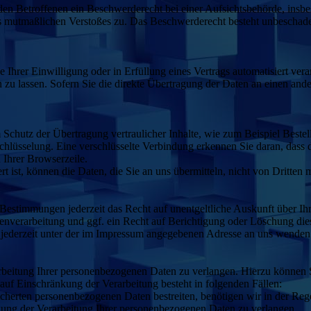
n Betroffenen ein Beschwerderecht bei einer Aufsichtsbehörde, insbe
des mutmaßlichen Verstoßes zu. Das Beschwerderecht besteht unbeschade
 Ihrer Einwilligung oder in Erfüllung eines Vertrags automatisiert verar
u lassen. Sofern Sie die direkte Übertragung der Daten an einen ander
 Schutz der Übertragung vertraulicher Inhalte, wie zum Beispiel Bestel
hlüsselung. Eine verschlüsselte Verbindung erkennen Sie daran, dass d
 Ihrer Browserzeile.
 ist, können die Daten, die Sie an uns übermitteln, nicht von Dritten 
Bestimmungen jederzeit das Recht auf unentgeltliche Auskunft über I
verarbeitung und ggf. ein Recht auf Berichtigung oder Löschung die
jederzeit unter der im Impressum angegebenen Adresse an uns wenden
rbeitung Ihrer personenbezogenen Daten zu verlangen. Hierzu können S
f Einschränkung der Verarbeitung besteht in folgenden Fällen:
icherten personenbezogenen Daten bestreiten, benötigen wir in der Rege
kung der Verarbeitung Ihrer personenbezogenen Daten zu verlangen.