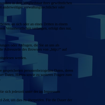
sondere in dem Mitgliedstaat ihres gewöhnlichen
t anderweitiger verwaltungsrechtlicher oder
beiten, an sich oder an einen Dritten in einem
en Verantwortlichen verlangen, erfolgt dies nur,
lungen oder Anfragen, die Sie an uns als
ie Adresszeile des Browsers von „http://“ auf
mitgelesen werden.
hre gespeicherten personenbezogenen Daten, deren
ser Daten. Hierzu sowie zu weiteren Fragen zum
.
ie sich jederzeit unter der im Impressum
l Zeit, um dies zu überprüfen. Für die Dauer der