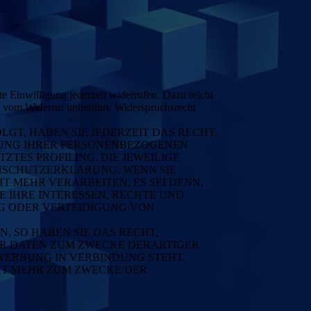
te Einwilligung jederzeit widerrufen. Dazu reicht
bt vom Widerruf unberührt. Widerspruchsrecht
LGT, HABEN SIE JEDERZEIT DAS RECHT,
ITUNG IHRER PERSONENBEZOGENEN
ZTES PROFILING. DIE JEWEILIGE
ENSCHUTZERKLÄRUNG. WENN SIE
 MEHR VERARBEITEN, ES SEI DENN,
 IHRE INTERESSEN, RECHTE UND
G ODER VERTEIDIGUNG VON
 SO HABEN SIE DAS RECHT,
ER DATEN ZUM ZWECKE DERARTIGER
TWERBUNG IN VERBINDUNG STEHT.
HT MEHR ZUM ZWECKE DER