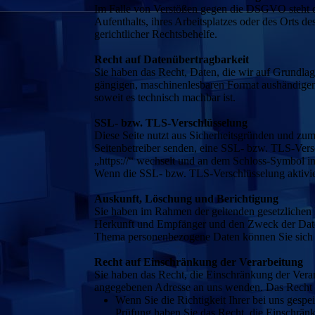
Im Falle von Verstößen gegen die DSGVO steht de
Aufenthalts, ihres Arbeitsplatzes oder des Orts 
gerichtlicher Rechtsbehelfe.
Recht auf Datenübertragbarkeit
Sie haben das Recht, Daten, die wir auf Grundlage
gängigen, maschinenlesbaren Format aushändigen z
soweit es technisch machbar ist.
SSL- bzw. TLS-Verschlüsselung
Diese Seite nutzt aus Sicherheitsgründen und zum
Seitenbetreiber senden, eine SSL- bzw. TLS-Versc
„https://“ wechselt und an dem Schloss-Symbol in
Wenn die SSL- bzw. TLS-Verschlüsselung aktiviert
Auskunft, Löschung und Berichtigung
Sie haben im Rahmen der geltenden gesetzlichen 
Herkunft und Empfänger und den Zweck der Daten
Thema personenbezogene Daten können Sie sich 
Recht auf Einschränkung der Verarbeitung
Sie haben das Recht, die Einschränkung der Vera
angegebenen Adresse an uns wenden. Das Recht au
Wenn Sie die Richtigkeit Ihrer bei uns gespe
Prüfung haben Sie das Recht, die Einschrän