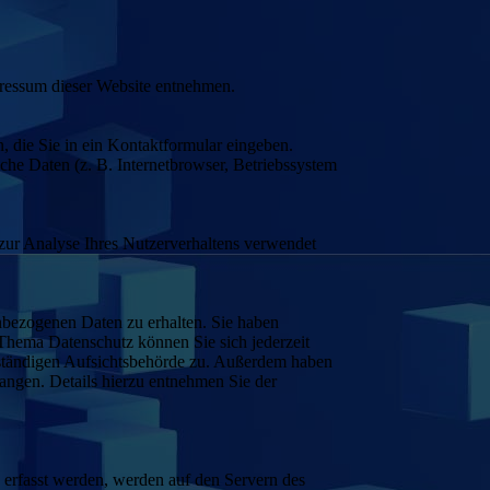
pressum dieser Website entnehmen.
, die Sie in ein Kontaktformular eingeben.
he Daten (z. B. Internetbrowser, Betriebssystem
 zur Analyse Ihres Nutzerverhaltens verwendet
nbezogenen Daten zu erhalten. Sie haben
Thema Datenschutz können Sie sich jederzeit
uständigen Aufsichtsbehörde zu. Außerdem haben
angen. Details hierzu entnehmen Sie der
e erfasst werden, werden auf den Servern des