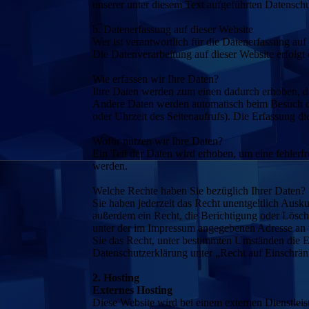
unserer unter diesem Text aufgeführten Datensch
b. Datenerfassung auf dieser Website
Wer ist verantwortlich für die Datenerfassung auf
Die Datenverarbeitung auf dieser Website erfolg
Wie erfassen wir Ihre Daten?
Ihre Daten werden zum einen dadurch erhoben, das
Andere Daten werden automatisch beim Besuch der
oder Uhrzeit des Seitenaufrufs). Die Erfassung di
Wofür nutzen wir Ihre Daten?
Ein Teil der Daten wird erhoben, um eine fehlerf
werden.
Welche Rechte haben Sie bezüglich Ihrer Daten?
Sie haben jederzeit das Recht unentgeltlich Aus
außerdem ein Recht, die Berichtigung oder Lösch
unter der im Impressum angegebenen Adresse an 
Sie das Recht, unter bestimmten Umständen die E
Datenschutzerklärung unter „Recht auf Einschrän
2. Hosting
Externes Hosting
Diese Website wird bei einem externen Dienstleis