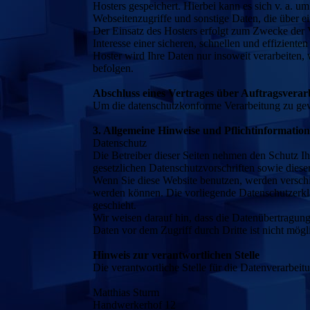
Hosters gespeichert. Hierbei kann es sich v. a.
Webseitenzugriffe und sonstige Daten, die über e
Der Einsatz des Hosters erfolgt zum Zwecke der 
Interesse einer sicheren, schnellen und effizient
Hoster wird Ihre Daten nur insoweit verarbeiten, 
befolgen.
Abschluss eines Vertrages über Auftragsverar
Um die datenschutzkonforme Verarbeitung zu gewä
3. Allgemeine Hinweise und Pflichtinformatio
Datenschutz
Die Betreiber dieser Seiten nehmen den Schutz Ih
gesetzlichen Datenschutzvorschriften sowie diese
Wenn Sie diese Website benutzen, werden verschi
werden können. Die vorliegende Datenschutzerklä
geschieht.
Wir weisen darauf hin, dass die Datenübertragung
Daten vor dem Zugriff durch Dritte ist nicht mögl
Hinweis zur verantwortlichen Stelle
Die verantwortliche Stelle für die Datenverarbeitu
Matthias Sturm
Handwerkerhof 12