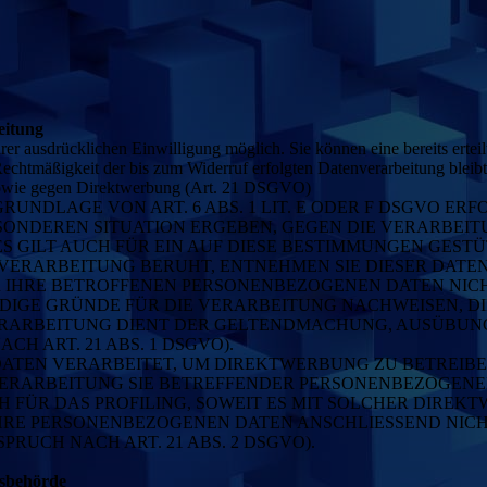
eitung
er ausdrücklichen Einwilligung möglich. Sie können eine bereits erteil
Rechtmäßigkeit der bis zum Widerruf erfolgten Datenverarbeitung blei
 sowie gegen Direktwerbung (Art. 21 DSGVO)
NDLAGE VON ART. 6 ABS. 1 LIT. E ODER F DSGVO ERFO
BESONDEREN SITUATION ERGEBEN, GEGEN DIE VERARBE
 GILT AUCH FÜR EIN AUF DIESE BESTIMMUNGEN GESTÜT
VERARBEITUNG BERUHT, ENTNEHMEN SIE DIESER DAT
 IHRE BETROFFENEN PERSONENBEZOGENEN DATEN NICHT
GE GRÜNDE FÜR DIE VERARBEITUNG NACHWEISEN, DIE
VERARBEITUNG DIENT DER GELTENDMACHUNG, AUSÜBUN
H ART. 21 ABS. 1 DSGVO).
TEN VERARBEITET, UM DIREKTWERBUNG ZU BETREIBEN,
 VERARBEITUNG SIE BETREFFENDER PERSONENBEZOGEN
H FÜR DAS PROFILING, SOWEIT ES MIT SOLCHER DIREK
IHRE PERSONENBEZOGENEN DATEN ANSCHLIESSEND NIC
UCH NACH ART. 21 ABS. 2 DSGVO).
tsbehörde