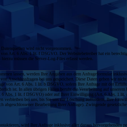
 Datenquellen wird nicht vorgenommen.
von Art. 6 Abs. 1 lit. f DSGVO. Der Websitebetreiber hat ein berechtigt
 hierzu müssen die Server-Log-Files erfasst werden.
ommen lassen, werden Ihre Angaben aus dem Anfrageformular inklusiv
von Anschlussfragen bei uns gespeichert. Diese Daten geben wir nicht 
age von Art. 6 Abs. 1 lit. b DSGVO, sofern Ihre Anfrage mit der Erfül
ich ist. In allen übrigen Fällen beruht die Verarbeitung auf unserem b
. 6 Abs. 1 lit. f DSGVO) oder auf Ihrer Einwilligung (Art. 6 Abs. 1 li
 verbleiben bei uns, bis Sie uns zur Löschung auffordern, Ihre Einwil
nach abgeschlossener Bearbeitung Ihrer Anfrage). Zwingende gesetzlic
ontaktieren, wird Ihre Anfrage inklusive aller daraus hervorgehende