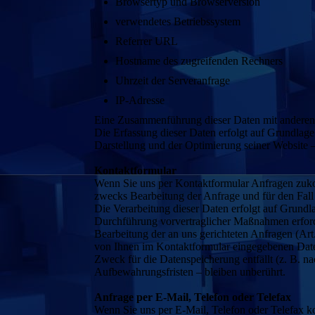
Browsertyp und Browserversion
verwendetes Betriebssystem
Referrer URL
Hostname des zugreifenden Rechners
Uhrzeit der Serveranfrage
IP-Adresse
Eine Zusammenführung dieser Daten mit anderen
Die Erfassung dieser Daten erfolgt auf Grundlage 
Darstellung und der Optimierung seiner Website –
Kontaktformular
Wenn Sie uns per Kontaktformular Anfragen zuk
zwecks Bearbeitung der Anfrage und für den Fall 
Die Verarbeitung dieser Daten erfolgt auf Grundl
Durchführung vorvertraglicher Maßnahmen erforderl
Bearbeitung der an uns gerichteten Anfragen (Art
von Ihnen im Kontaktformular eingegebenen Daten
Zweck für die Datenspeicherung entfällt (z. B. 
Aufbewahrungsfristen – bleiben unberührt.
Anfrage per E-Mail, Telefon oder Telefax
Wenn Sie uns per E-Mail, Telefon oder Telefax k